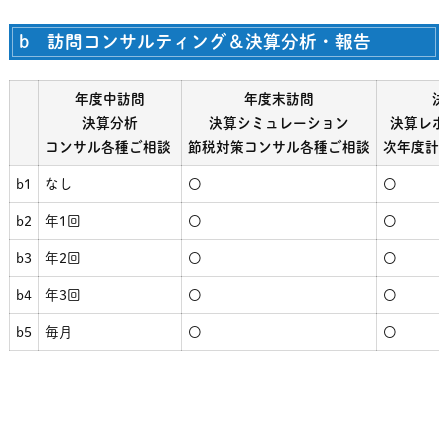
b 訪問コンサルティング＆決算分析・報告
年度中訪問
年度末訪問
決
決算分析
決算シミュレーション
決算レポ
コンサル各種ご相談
節税対策コンサル各種ご相談
次年度計
b1
なし
〇
〇
b2
年1回
〇
〇
b3
年2回
〇
〇
b4
年3回
〇
〇
b5
毎月
〇
〇